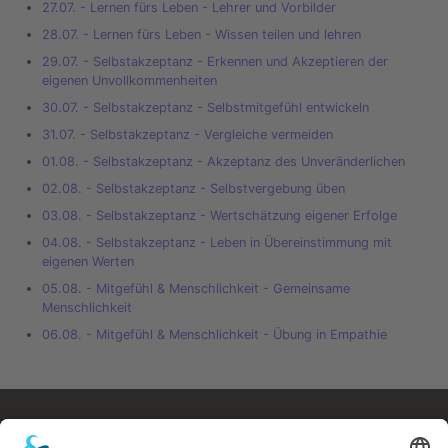
27.07. - Lernen fürs Leben - Lehrer und Vorbilder
28.07. - Lernen fürs Leben - Wissen teilen und lehren
29.07. - Selbstakzeptanz - Erkennen und Akzeptieren der
eigenen Unvollkommenheiten
30.07. - Selbstakzeptanz - Selbstmitgefühl entwickeln
31.07. - Selbstakzeptanz - Vergleiche vermeiden
01.08. - Selbstakzeptanz - Akzeptanz des Unveränderlichen
02.08. - Selbstakzeptanz - Selbstvergebung üben
03.08. - Selbstakzeptanz - Wertschätzung eigener Erfolge
04.08. - Selbstakzeptanz - Leben in Übereinstimmung mit
eigenen Werten
05.08. - Mitgefühl & Menschlichkeit - Gemeinsame
Menschlichkeit
06.08. - Mitgefühl & Menschlichkeit - Übung in Empathie
Kostenloses E-Book