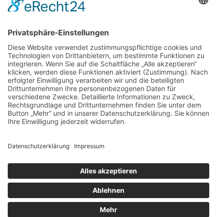
Memento Mori
Eine philosophische Meditation über das Leben, den
Tod und die Vergänglichkeit.
Mehr Infos zum E-Book →
E-Book
kostenlos
zum
Newsletter
Teile die Seite in sozialen Netzwerken
© 2016-2026 Ralph Kurz |
Impressum
|
Datenschutzerklärung
|
Kontakt