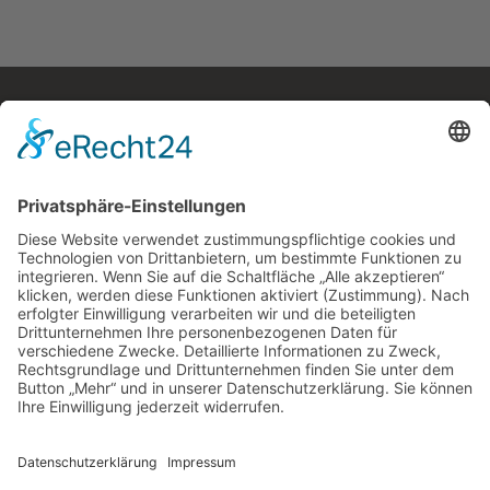
Kostenloses E-Book
Memento Mori
Eine philosophische Meditation über das Leben, den
Tod und die Vergänglichkeit.
Mehr Infos zum E-Book →
E-Book
kostenlos
zum
Newsletter