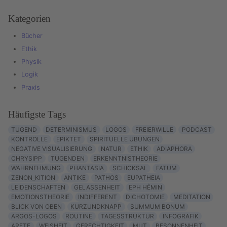
Kategorien
Bücher
Ethik
Physik
Logik
Praxis
Häufigste Tags
TUGEND
DETERMINISMUS
LOGOS
FREIERWILLE
PODCAST
KONTROLLE
EPIKTET
SPIRITUELLE ÜBUNGEN
NEGATIVE VISUALISIERUNG
NATUR
ETHIK
ADIAPHORA
CHRYSIPP
TUGENDEN
ERKENNTNISTHEORIE
WAHRNEHMUNG
PHANTASIA
SCHICKSAL
FATUM
ZENON_KITION
ANTIKE
PATHOS
EUPATHEIA
LEIDENSCHAFTEN
GELASSENHEIT
EPH HÊMIN
EMOTIONSTHEORIE
INDIFFERENT
DICHOTOMIE
MEDITATION
BLICK VON OBEN
KURZUNDKNAPP
SUMMUM BONUM
ARGOS-LOGOS
ROUTINE
TAGESSTRUKTUR
INFOGRAFIK
ARETE
WEISHEIT
GERECHTIGKEIT
MUT
BESONNENHEIT