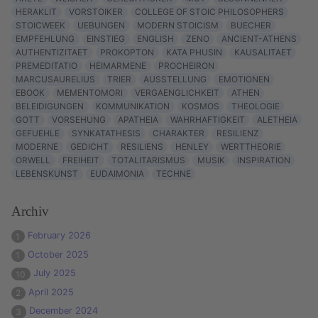
HERAKLIT
VORSTOIKER
COLLEGE OF STOIC PHILOSOPHERS
STOICWEEK
UEBUNGEN
MODERN STOICISM
BUECHER
EMPFEHLUNG
EINSTIEG
ENGLISH
ZENO
ANCIENT-ATHENS
AUTHENTIZITAET
PROKOPTON
KATA PHUSIN
KAUSALITAET
PREMEDITATIO
HEIMARMENE
PROCHEIRON
MARCUSAURELIUS
TRIER
AUSSTELLUNG
EMOTIONEN
EBOOK
MEMENTOMORI
VERGAENGLICHKEIT
ATHEN
BELEIDIGUNGEN
KOMMUNIKATION
KOSMOS
THEOLOGIE
GOTT
VORSEHUNG
APATHEIA
WAHRHAFTIGKEIT
ALETHEIA
GEFUEHLE
SYNKATATHESIS
CHARAKTER
RESILIENZ
MODERNE
GEDICHT
RESILIENS
HENLEY
WERTTHEORIE
ORWELL
FREIHEIT
TOTALITARISMUS
MUSIK
INSPIRATION
LEBENSKUNST
EUDAIMONIA
TECHNE
Archiv
February 2026
1
October 2025
1
July 2025
10
April 2025
2
December 2024
3