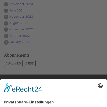
November 2024
1
June 2024
1
November 2023
1
August 2023
1
November 2022
1
October 2022
1
January 2021
2
Abonnements
Atom 1.0
RSS
Kostenloses E-Book
Memento Mori
Eine philosophische Meditation über das Leben, den