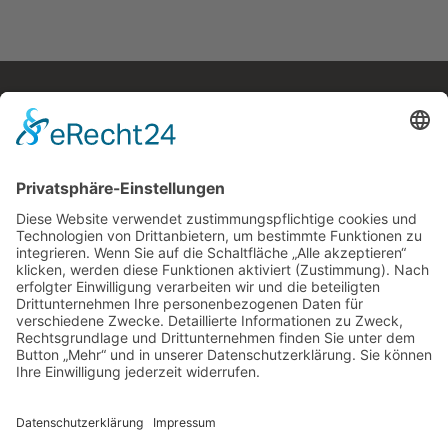
Kostenloses E-Book
Memento Mori
Eine philosophische Meditation über das Leben, den
Tod und die Vergänglichkeit.
Mehr Infos zum E-Book →
E-Book
kostenlos
zum
Newsletter