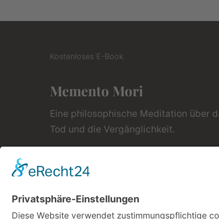
Kostenloses E-Book
Memento Mori
Eine philosophische Meditation über 
Tod und die Vergänglichkeit.
Mehr Infos zum E-Book →