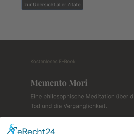
zur Übersicht aller Zitate
Kostenloses E-Book
Memento Mori
Eine philosophische Meditation über 
Tod und die Vergänglichkeit.
Mehr Infos zum E-Book →