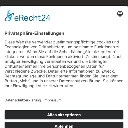
Kostenloses E-Book
Memento Mori
Eine philosophische Meditation über das Leben, den
Tod und die Vergänglichkeit.
Mehr Infos zum E-Book →
E-Book
kostenlos
zum
Newsletter
Teile die Seite in sozialen Netzwerken