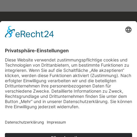
Kostenloses E-Book
Memento Mori
Eine philosophische Meditation über das Leben, den
Tod und die Vergänglichkeit.
Mehr Infos zum E-Book →
E-Book
kostenlos
zum
Newsletter
Teile die Seite in sozialen Netzwerken