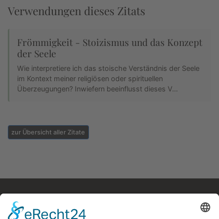
Verwendungen dieses Zitats
Frömmigkeit - Stoizismus und das Konzept
der Seele
Wie interpretiere ich das stoische Verständnis der Seele
im Kontext meiner religiösen oder spirituellen
Überzeugungen? Inwiefern beeinflusst dieses V…
zur Übersicht aller Zitate
Kostenloses E-Book
Memento Mori