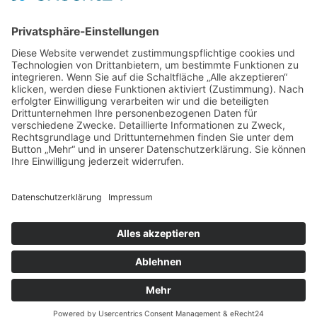
Eine philosophische Meditation über das Leben, den
Tod und die Vergänglichkeit.
Mehr Infos zum E-Book →
E-Book
kostenlos
zum
Newsletter
Teile die Seite in sozialen Netzwerken
© 2016-2026 Ralph Kurz |
Impressum
|
Datenschutzerklärung
|
Kontakt
Als Amazon-Partner verdiene ich an qualifizierten Verkäufen.