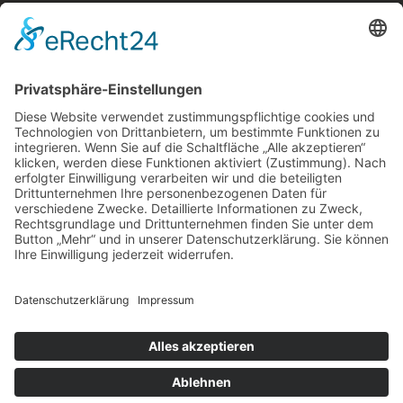
Kostenloses E-Book
Memento Mori
Eine philosophische Meditation über das Leben, den
Tod und die Vergänglichkeit.
Mehr Infos zum E-Book →
E-Book
kostenlos
zum
Newsletter
Teile die Seite in sozialen Netzwerken
© 2016-2026 Ralph Kurz |
Impressum
|
Datenschutzerklärung
|