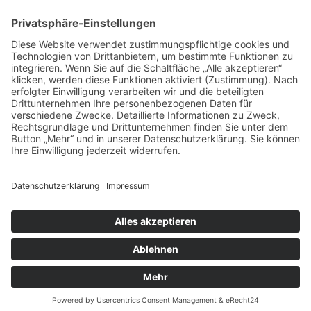
Eine philosophische Meditation über das Leben, den
Tod und die Vergänglichkeit.
Mehr Infos zum E-Book →
E-Book
kostenlos
zum
Newsletter
Teile die Seite in sozialen Netzwerken
© 2016-2026 Ralph Kurz |
Impressum
|
Datenschutzerklärung
|
Kontakt
Als Amazon-Partner verdiene ich an qualifizierten Verkäufen.