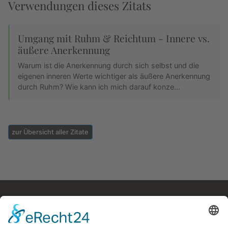
Verwendungen dieses Zitats
Umgang mit Ruhm & Reichtum - Innere vs.
äußere Anerkennung
Warum ist die Anerkennung durch sich selbst und die
eigenen inneren Werte wichtiger als äußere Anerkennung
durch Ruhm? Wie kann ich mich darauf konze…
zur Übersicht aller Zitate
Kostenloses E-Book
Memento Mori