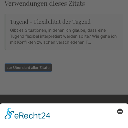
Verwendungen dieses Zitats
Tugend - Flexibilität der Tugend
Gibt es Situationen, in denen ich glaube, dass eine
Tugend flexibel interpretiert werden sollte? Wie gehe ich
mit Konflikten zwischen verschiedenen T…
zur Übersicht aller Zitate
Kostenloses E-Book
Memento Mori