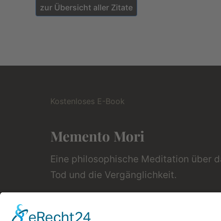
zur Übersicht aller Zitate
Kostenloses E-Book
Memento Mori
Eine philosophische Meditation über 
Tod und die Vergänglichkeit.
Mehr Infos zum E-Book →