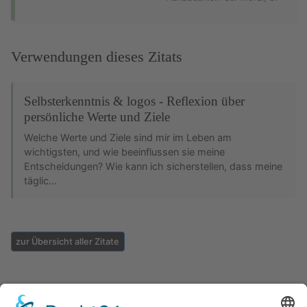
Verwendungen dieses Zitats
Selbsterkenntnis & logos - Reflexion über
persönliche Werte und Ziele
Welche Werte und Ziele sind mir im Leben am
wichtigsten, und wie beeinflussen sie meine
Entscheidungen? Wie kann ich sicherstellen, dass meine
täglic…
zur Übersicht aller Zitate