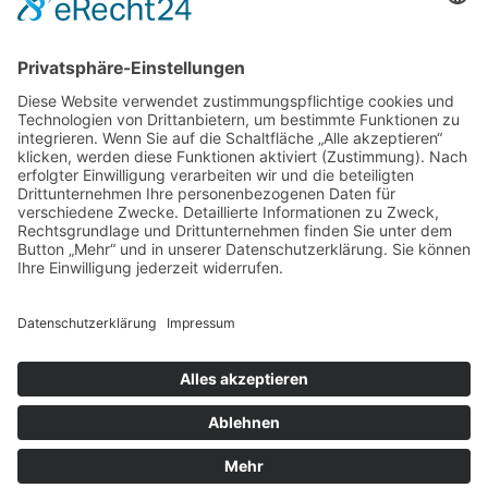
Kostenloses E-Book
Memento Mori
Eine philosophische Meditation über das Leben, den
Tod und die Vergänglichkeit.
Mehr Infos zum E-Book →
E-Book kostenlos
zum Newsletter
Teile die Seite in sozialen Netzwerken
© 2016-2026 Ralph Kurz |
Impressum
|
Datenschutzerklärung
|
Kontakt