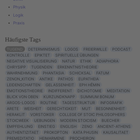
Physik
Logik
Praxis
Häufigste Tags
TUGEND
DETERMINISMUS
LOGOS
FREIERWILLE
PODCAST
KONTROLLE
EPIKTET
SPIRITUELLE ÜBUNGEN
NEGATIVE VISUALISIERUNG
NATUR
ETHIK
ADIAPHORA
CHRYSIPP
TUGENDEN
ERKENNTNISTHEORIE
WAHRNEHMUNG
PHANTASIA
SCHICKSAL
FATUM
ZENON_KITION
ANTIKE
PATHOS
EUPATHEIA
LEIDENSCHAFTEN
GELASSENHEIT
EPH HÊMIN
EMOTIONSTHEORIE
INDIFFERENT
DICHOTOMIE
MEDITATION
BLICK VON OBEN
KURZUNDKNAPP
SUMMUM BONUM
ARGOS-LOGOS
ROUTINE
TAGESSTRUKTUR
INFOGRAFIK
ARETE
WEISHEIT
GERECHTIGKEIT
MUT
BESONNENHEIT
HERAKLIT
VORSTOIKER
COLLEGE OF STOIC PHILOSOPHERS
STOICWEEK
UEBUNGEN
MODERN STOICISM
BUECHER
EMPFEHLUNG
EINSTIEG
ENGLISH
ZENO
ANCIENT-ATHENS
AUTHENTIZITAET
PROKOPTON
KATA PHUSIN
KAUSALITAET
PREMEDITATIO
HEIMARMENE
PROCHEIRON