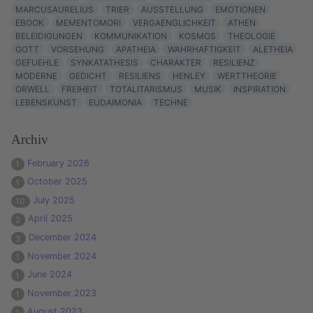
MARCUSAURELIUS
TRIER
AUSSTELLUNG
EMOTIONEN
EBOOK
MEMENTOMORI
VERGAENGLICHKEIT
ATHEN
BELEIDIGUNGEN
KOMMUNIKATION
KOSMOS
THEOLOGIE
GOTT
VORSEHUNG
APATHEIA
WAHRHAFTIGKEIT
ALETHEIA
GEFUEHLE
SYNKATATHESIS
CHARAKTER
RESILIENZ
MODERNE
GEDICHT
RESILIENS
HENLEY
WERTTHEORIE
ORWELL
FREIHEIT
TOTALITARISMUS
MUSIK
INSPIRATION
LEBENSKUNST
EUDAIMONIA
TECHNE
Archiv
February 2026
1
October 2025
1
July 2025
10
April 2025
2
December 2024
3
November 2024
1
June 2024
1
November 2023
1
August 2023
1