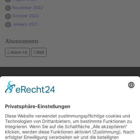
November 2022
1
October 2022
1
January 2021
2
Abonnements
Atom 1.0
RSS
Kostenloses E-Book
Memento Mori
Eine philosophische Meditation über das Leben, den
Tod und die Vergänglichkeit.
Mehr Infos zum E-Book →