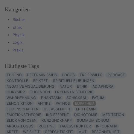
Kategorien
Bücher
Ethik
Physik
Logik
Praxis
Häufigste Tags
TUGEND
DETERMINISMUS
LOGOS
FREIERWILLE
PODCAST
KONTROLLE
EPIKTET
SPIRITUELLE ÜBUNGEN
NEGATIVE VISUALISIERUNG
NATUR
ETHIK
ADIAPHORA
CHRYSIPP
TUGENDEN
ERKENNTNISTHEORIE
WAHRNEHMUNG
PHANTASIA
SCHICKSAL
FATUM
ZENON_KITION
ANTIKE
PATHOS
EUPATHEIA
LEIDENSCHAFTEN
GELASSENHEIT
EPH HÊMIN
EMOTIONSTHEORIE
INDIFFERENT
DICHOTOMIE
MEDITATION
BLICK VON OBEN
KURZUNDKNAPP
SUMMUM BONUM
ARGOS-LOGOS
ROUTINE
TAGESSTRUKTUR
INFOGRAFIK
ARETE
WEISHEIT
GERECHTIGKEIT
MUT
BESONNENHEIT