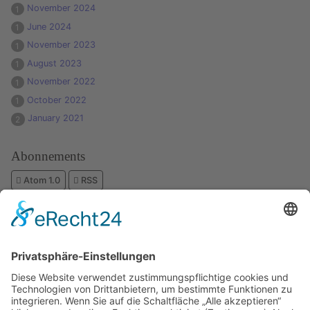
November 2024
1
June 2024
1
November 2023
1
August 2023
1
November 2022
1
October 2022
1
January 2021
2
Abonnements
Atom 1.0
RSS
Kostenloses E-Book
Memento Mori
Eine philosophische Meditation über das Leben, den