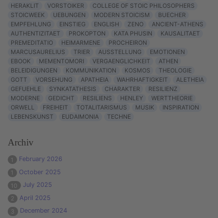
HERAKLIT
VORSTOIKER
COLLEGE OF STOIC PHILOSOPHERS
STOICWEEK
UEBUNGEN
MODERN STOICISM
BUECHER
EMPFEHLUNG
EINSTIEG
ENGLISH
ZENO
ANCIENT-ATHENS
AUTHENTIZITAET
PROKOPTON
KATA PHUSIN
KAUSALITAET
PREMEDITATIO
HEIMARMENE
PROCHEIRON
MARCUSAURELIUS
TRIER
AUSSTELLUNG
EMOTIONEN
EBOOK
MEMENTOMORI
VERGAENGLICHKEIT
ATHEN
BELEIDIGUNGEN
KOMMUNIKATION
KOSMOS
THEOLOGIE
GOTT
VORSEHUNG
APATHEIA
WAHRHAFTIGKEIT
ALETHEIA
GEFUEHLE
SYNKATATHESIS
CHARAKTER
RESILIENZ
MODERNE
GEDICHT
RESILIENS
HENLEY
WERTTHEORIE
ORWELL
FREIHEIT
TOTALITARISMUS
MUSIK
INSPIRATION
LEBENSKUNST
EUDAIMONIA
TECHNE
Archiv
February 2026
1
October 2025
1
July 2025
10
April 2025
2
December 2024
3