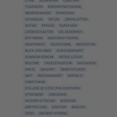
ETHIK
ADIAPHORA
CHRYSIPP
TUGENDEN
ERKENNTNISTHEORIE
WAHRNEHMUNG
PHANTASIA
SCHICKSAL
FATUM
ZENON_KITION
ANTIKE
PATHOS
EUPATHEIA
LEIDENSCHAFTEN
GELASSENHEIT
EPH HÊMIN
EMOTIONSTHEORIE
INDIFFERENT
DICHOTOMIE
MEDITATION
BLICK VON OBEN
KURZUNDKNAPP
SUMMUM BONUM
ARGOS-LOGOS
ROUTINE
TAGESSTRUKTUR
INFOGRAFIK
ARETE
WEISHEIT
GERECHTIGKEIT
MUT
BESONNENHEIT
HERAKLIT
VORSTOIKER
COLLEGE OF STOIC PHILOSOPHERS
STOICWEEK
UEBUNGEN
MODERN STOICISM
BUECHER
EMPFEHLUNG
EINSTIEG
ENGLISH
ZENO
ANCIENT-ATHENS