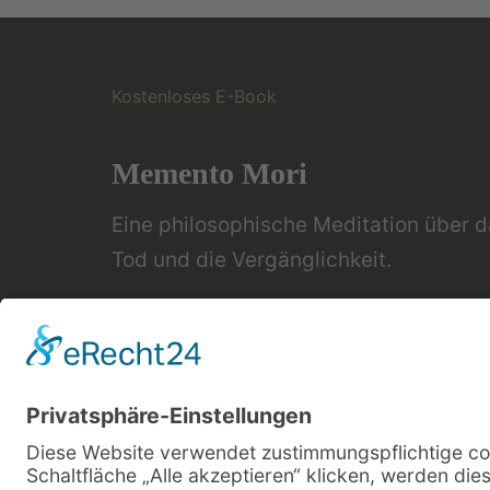
Kostenloses E-Book
Memento Mori
Eine philosophische Meditation über 
Tod und die Vergänglichkeit.
Mehr Infos zum E-Book →