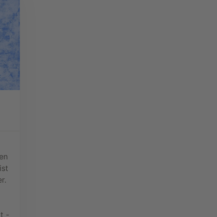
en
ist
r.
t -