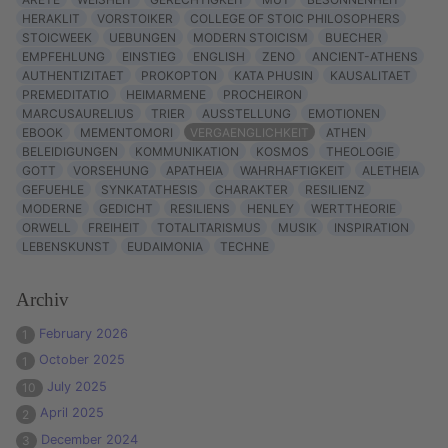
HERAKLIT
VORSTOIKER
COLLEGE OF STOIC PHILOSOPHERS
STOICWEEK
UEBUNGEN
MODERN STOICISM
BUECHER
EMPFEHLUNG
EINSTIEG
ENGLISH
ZENO
ANCIENT-ATHENS
AUTHENTIZITAET
PROKOPTON
KATA PHUSIN
KAUSALITAET
PREMEDITATIO
HEIMARMENE
PROCHEIRON
MARCUSAURELIUS
TRIER
AUSSTELLUNG
EMOTIONEN
EBOOK
MEMENTOMORI
VERGAENGLICHKEIT
ATHEN
BELEIDIGUNGEN
KOMMUNIKATION
KOSMOS
THEOLOGIE
GOTT
VORSEHUNG
APATHEIA
WAHRHAFTIGKEIT
ALETHEIA
GEFUEHLE
SYNKATATHESIS
CHARAKTER
RESILIENZ
MODERNE
GEDICHT
RESILIENS
HENLEY
WERTTHEORIE
ORWELL
FREIHEIT
TOTALITARISMUS
MUSIK
INSPIRATION
LEBENSKUNST
EUDAIMONIA
TECHNE
Archiv
February 2026
1
October 2025
1
July 2025
10
April 2025
2
December 2024
3