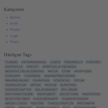
Kategorien
Bücher
Ethik
Physik
Logik
Praxis
Häufigste Tags
TUGEND
DETERMINISMUS
LOGOS
FREIERWILLE
PODCAST
KONTROLLE
EPIKTET
SPIRITUELLE ÜBUNGEN
NEGATIVE VISUALISIERUNG
NATUR
ETHIK
ADIAPHORA
CHRYSIPP
TUGENDEN
ERKENNTNISTHEORIE
WAHRNEHMUNG
PHANTASIA
SCHICKSAL
FATUM
ZENON_KITION
ANTIKE
PATHOS
EUPATHEIA
LEIDENSCHAFTEN
GELASSENHEIT
EPH HÊMIN
EMOTIONSTHEORIE
INDIFFERENT
DICHOTOMIE
MEDITATION
BLICK VON OBEN
KURZUNDKNAPP
SUMMUM BONUM
ARGOS-LOGOS
ROUTINE
TAGESSTRUKTUR
INFOGRAFIK
ARETE
WEISHEIT
GERECHTIGKEIT
MUT
BESONNENHEIT