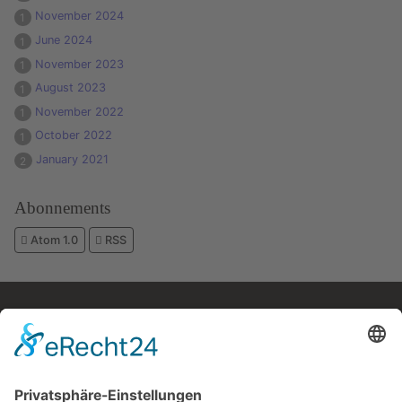
November 2024
1
June 2024
1
November 2023
1
August 2023
1
November 2022
1
October 2022
1
January 2021
2
Abonnements
Atom 1.0
RSS
Kostenloses E-Book
Memento Mori
Eine philosophische Meditation über das Leben, den