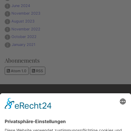
June 2024
1
November 2023
1
August 2023
1
November 2022
1
October 2022
1
January 2021
2
Abonnements
Atom 1.0
RSS
Kostenloses E-Book
Memento Mori
Eine philosophische Meditation über das Leben, den
Tod und die Vergänglichkeit.