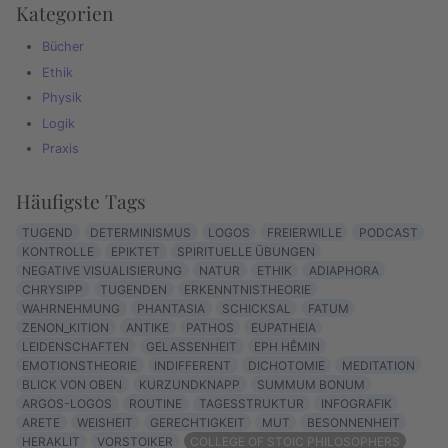
Kategorien
Bücher
Ethik
Physik
Logik
Praxis
Häufigste Tags
TUGEND
DETERMINISMUS
LOGOS
FREIERWILLE
PODCAST
KONTROLLE
EPIKTET
SPIRITUELLE ÜBUNGEN
NEGATIVE VISUALISIERUNG
NATUR
ETHIK
ADIAPHORA
CHRYSIPP
TUGENDEN
ERKENNTNISTHEORIE
WAHRNEHMUNG
PHANTASIA
SCHICKSAL
FATUM
ZENON_KITION
ANTIKE
PATHOS
EUPATHEIA
LEIDENSCHAFTEN
GELASSENHEIT
EPH HÊMIN
EMOTIONSTHEORIE
INDIFFERENT
DICHOTOMIE
MEDITATION
BLICK VON OBEN
KURZUNDKNAPP
SUMMUM BONUM
ARGOS-LOGOS
ROUTINE
TAGESSTRUKTUR
INFOGRAFIK
ARETE
WEISHEIT
GERECHTIGKEIT
MUT
BESONNENHEIT
HERAKLIT
VORSTOIKER
COLLEGE OF STOIC PHILOSOPHERS