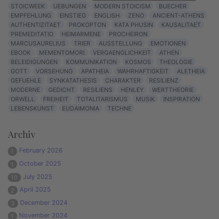
STOICWEEK
UEBUNGEN
MODERN STOICISM
BUECHER
EMPFEHLUNG
EINSTIEG
ENGLISH
ZENO
ANCIENT-ATHENS
AUTHENTIZITAET
PROKOPTON
KATA PHUSIN
KAUSALITAET
PREMEDITATIO
HEIMARMENE
PROCHEIRON
MARCUSAURELIUS
TRIER
AUSSTELLUNG
EMOTIONEN
EBOOK
MEMENTOMORI
VERGAENGLICHKEIT
ATHEN
BELEIDIGUNGEN
KOMMUNIKATION
KOSMOS
THEOLOGIE
GOTT
VORSEHUNG
APATHEIA
WAHRHAFTIGKEIT
ALETHEIA
GEFUEHLE
SYNKATATHESIS
CHARAKTER
RESILIENZ
MODERNE
GEDICHT
RESILIENS
HENLEY
WERTTHEORIE
ORWELL
FREIHEIT
TOTALITARISMUS
MUSIK
INSPIRATION
LEBENSKUNST
EUDAIMONIA
TECHNE
Archiv
February 2026
1
October 2025
1
July 2025
10
April 2025
2
December 2024
3
November 2024
1