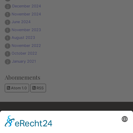
December 2024
3
November 2024
1
June 2024
1
November 2023
1
August 2023
1
November 2022
1
October 2022
1
January 2021
2
Abonnements
Atom 1.0
RSS
Kostenloses E-Book
Memento Mori