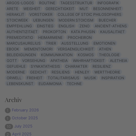
ARGOS-LOGOS
ROUTINE
TAGESSTRUKTUR
INFOGRAFIK
ARETE
WEISHEIT
GERECHTIGKEIT
MUT
BESONNENHEIT
HERAKLIT
VORSTOIKER
COLLEGE OF STOIC PHILOSOPHERS
STOICWEEK
UEBUNGEN
MODERN STOICISM
BUECHER
EMPFEHLUNG
EINSTIEG
ENGLISH
ZENO
ANCIENT-ATHENS
AUTHENTIZITAET
PROKOPTON
KATA PHUSIN
KAUSALITAET
PREMEDITATIO
HEIMARMENE
PROCHEIRON
MARCUSAURELIUS
TRIER
AUSSTELLUNG
EMOTIONEN
EBOOK
MEMENTOMORI
VERGAENGLICHKEIT
ATHEN
BELEIDIGUNGEN
KOMMUNIKATION
KOSMOS
THEOLOGIE
GOTT
VORSEHUNG
APATHEIA
WAHRHAFTIGKEIT
ALETHEIA
GEFUEHLE
SYNKATATHESIS
CHARAKTER
RESILIENZ
MODERNE
GEDICHT
RESILIENS
HENLEY
WERTTHEORIE
ORWELL
FREIHEIT
TOTALITARISMUS
MUSIK
INSPIRATION
LEBENSKUNST
EUDAIMONIA
TECHNE
Archiv
February 2026
1
October 2025
1
July 2025
10
April 2025
2