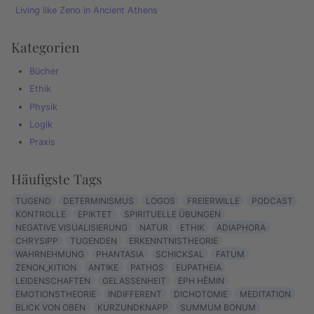
Living like Zeno in Ancient Athens
Kategorien
Bücher
Ethik
Physik
Logik
Praxis
Häufigste Tags
TUGEND
DETERMINISMUS
LOGOS
FREIERWILLE
PODCAST
KONTROLLE
EPIKTET
SPIRITUELLE ÜBUNGEN
NEGATIVE VISUALISIERUNG
NATUR
ETHIK
ADIAPHORA
CHRYSIPP
TUGENDEN
ERKENNTNISTHEORIE
WAHRNEHMUNG
PHANTASIA
SCHICKSAL
FATUM
ZENON_KITION
ANTIKE
PATHOS
EUPATHEIA
LEIDENSCHAFTEN
GELASSENHEIT
EPH HÊMIN
EMOTIONSTHEORIE
INDIFFERENT
DICHOTOMIE
MEDITATION
BLICK VON OBEN
KURZUNDKNAPP
SUMMUM BONUM