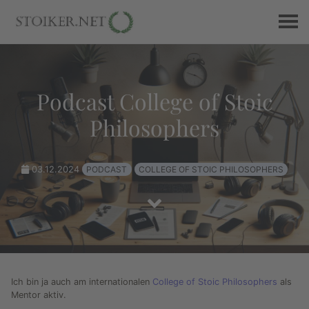
Podcast College of Stoic
Philosophers
03.12.2024
PODCAST
COLLEGE OF STOIC PHILOSOPHERS
Ich bin ja auch am internationalen
College of Stoic Philosophers
als
Mentor aktiv.